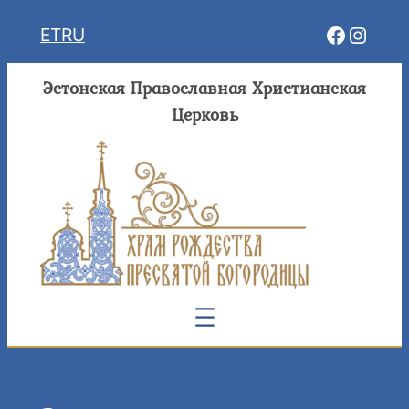
Перейти
Facebo
Insta
ET
RU
к
содержимому
Эстонская Православная Христианская
Церковь