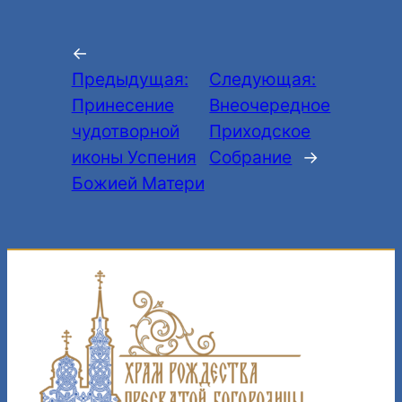
←
Предыдущая:
Следующая:
Принесение
Внеочередное
чудотворной
Приходское
иконы Успения
Собрание
→
Божией Матери