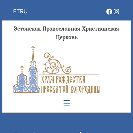
Перейти
Facebo
Insta
ET
RU
к
содержимому
Эстонская Православная Христианская
Церковь