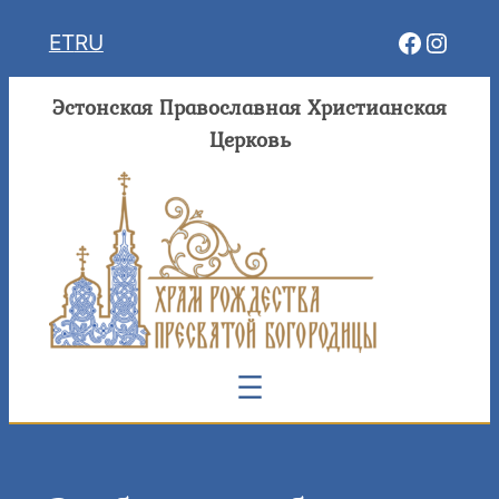
Перейти
Facebo
Insta
ET
RU
к
содержимому
Эстонская Православная Христианская
Церковь