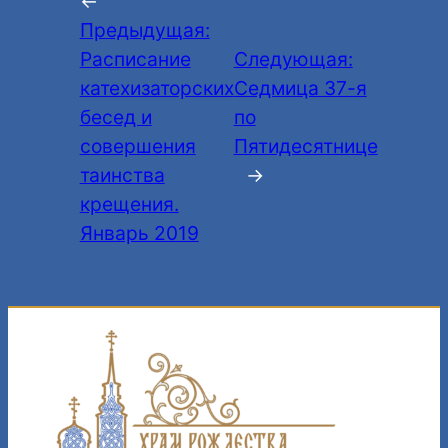
←
Предыдущая:
Расписание
Следующая:
катехизаторских
Седмица 37-я
бесед и
по
совершения
Пятидесятнице
таинства
→
крещения.
Январь 2019