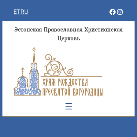
Перейти
Facebo
Insta
ET
RU
к
содержимому
Эстонская Православная Христианская
Церковь