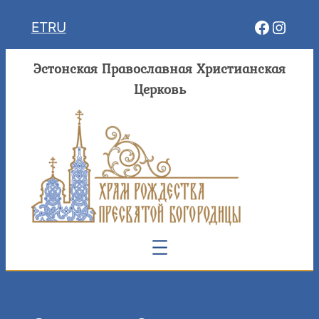
Перейти
Facebo
Insta
ET
RU
к
содержимому
Эстонская Православная Христианская
Церковь