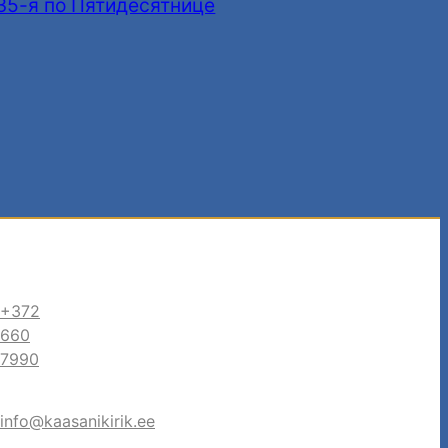
35-я по Пятидесятнице
+372
660
7990
info@kaasanikirik.ee