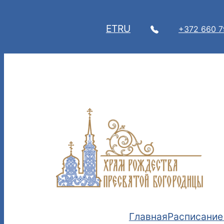
Перейти
к
ET
RU
+372 660 
содержимому
Главная
Расписание