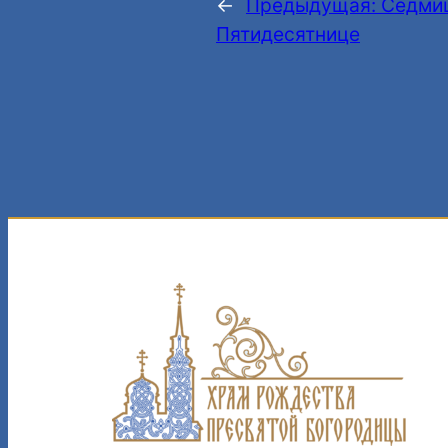
←
Предыдущая:
Седмиц
Пятидесятнице