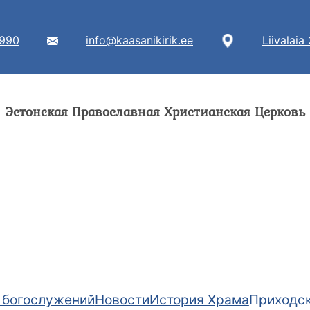
7990
info@kaasanikirik.ee
Liivalaia
Эстонская Православная Христианская Церковь
 богослужений
Новости
История Храма
Приходск