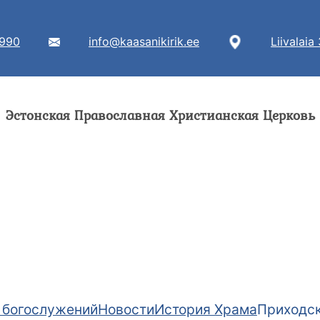
7990
info@kaasanikirik.ee
Liivalaia
Эстонская Православная Христианская Церковь
 богослужений
Новости
История Храма
Приходск