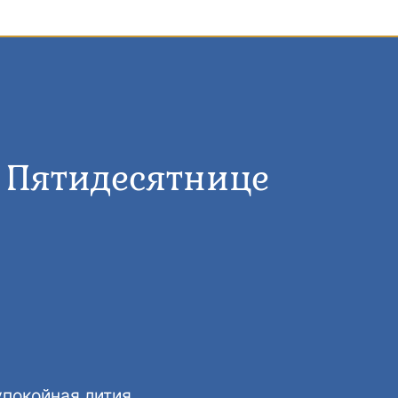
 Пятидесятнице
упокойная лития