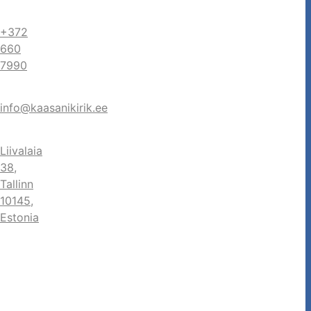
+372
660
7990
info@kaasanikirik.ee
Liivalaia
38,
Tallinn
10145,
Estonia
ook
agram