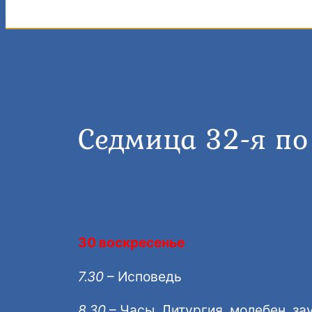
Седмица 32-я по
30 воскресенье
7.30
– Исповедь
8.30
– Часы, Литургия, молебен, за