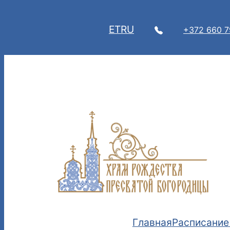
Перейти
к
ET
RU
+372 660 
содержимому
Главная
Расписание