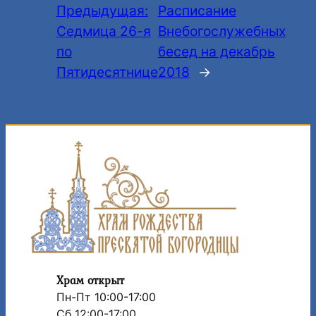
Предыдущая:
Расписание
Седмица 26-я
Внебогослужебных
по
бесед на декабрь
Пятидесятнице
2018
→
Храм открыт
Пн-Пт 10:00-17:00
Сб 12:00-17:00