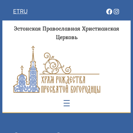
Перейти
Facebo
Insta
ET
RU
к
содержимому
Эстонская Православная Христианская
Церковь