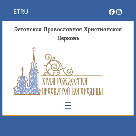
Перейти
Facebo
Insta
ET
RU
к
содержимому
Эстонская Православная Христианская
Церковь