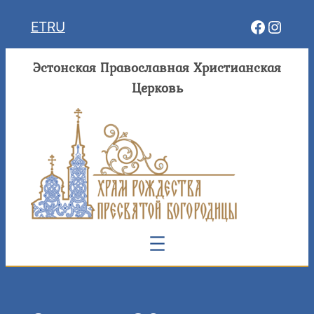
Перейти
Facebo
Insta
ET
RU
к
содержимому
Эстонская Православная Христианская
Церковь