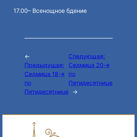
17.00– Всенощное бдение
←
Следующая:
Предыдущая:
Седмица 20-я
Седмица 18-я
по
по
Пятидесятнице
Пятидесятнице
→