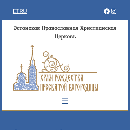
Перейти
Facebo
Insta
ET
RU
к
содержимому
Эстонская Православная Христианская
Церковь