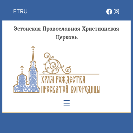
Перейти
Facebo
Insta
ET
RU
к
содержимому
Эстонская Православная Христианская
Церковь