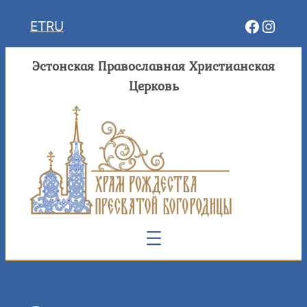
Перейти
Facebo
Insta
ET
RU
к
содержимому
Эстонская Православная Христианская
Церковь