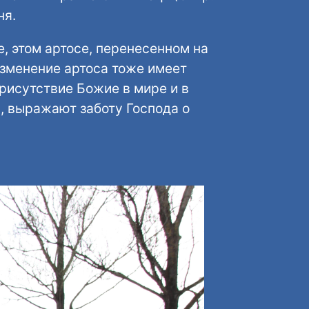
ня.
, этом артосе, перенесенном на
оизменение артоса тоже имеет
рисутствие Божие в мире и в
м, выражают заботу Господа о