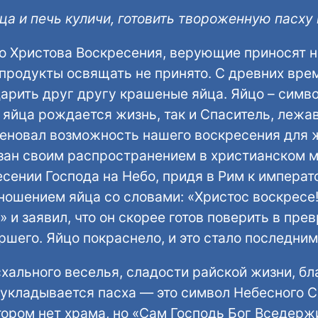
ца и печь куличи, готовить твороженную пасху
о Христова Воскресения, верующие приносят н
 продукты освящать не принято. С древних вр
дарить друг другу крашеные яйца. Яйцо – симв
 яйца рождается жизнь, так и Спаситель, лежа
еновал возможность нашего воскресения для ж
зан своим распространением в христианском м
есении Господа на Небо, придя в Рим к импера
дношением яйца со словами: «Христос воскресе
 и заявил, что он скорее готов поверить в пре
шего. Яйцо покраснело, и это стало последним
хального веселья, сладости райской жизни, б
ю укладывается пасха — это символ Небесного 
ором нет храма, но «Сам Господь Бог Вседержи