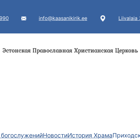
7990
info@kaasanikirik.ee
Liivalaia
Эстонская Православная Христианская Церковь
 богослужений
Новости
История Храма
Приходск