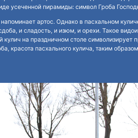
виде усеченной пирамиды: символ Гроба Господ
напоминает артос. Однако в пасхальном куличе
сдоба, и сладость, и изюм, и орехи. Такое вид
 кулич на праздничном столе символизирует п
ба, красота пасхального кулича, таким образо