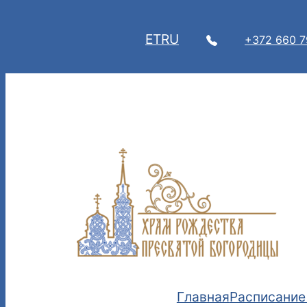
Перейти
к
ET
RU
+372 660 
содержимому
Главная
Расписание