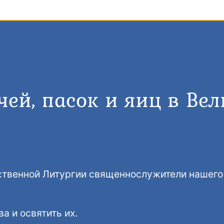
ей, пасок и яиц в Ве
ественной Литургии священнослужители нашег
а и освятить их.