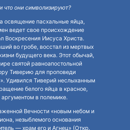
 и что они символизируют?
а освящение пасхальные яйца,
емен ведет свое происхождение
ол Воскресения Иисуса Христа.
вший во гробе, восстал из мертвых
изни будущего века. Этот обычай,
ире святой равноапостольной
тору Тиверию для проповеди
!». Удивился Тиверий неслыханным
вращение белого яйца в красное,
 аргументом в полемике.
лаженной Вечности «новым небом и
Сиона, незыблемого основания
тель — храм его и Агнец» (Откр.