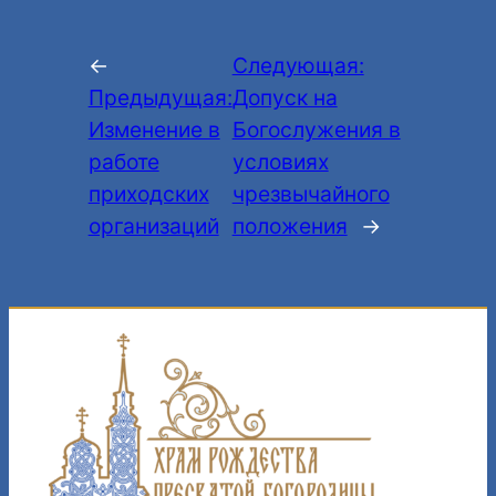
←
Следующая:
Предыдущая:
Допуск на
Изменение в
Богослужения в
работе
условиях
приходских
чрезвычайного
организаций
положения
→