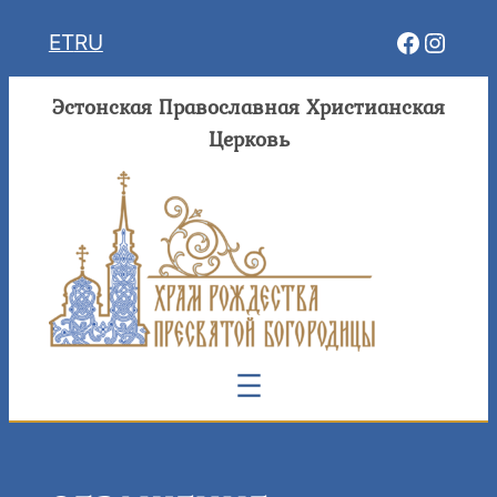
Перейти
Facebo
Insta
ET
RU
к
содержимому
Эстонская Православная Христианская
Церковь