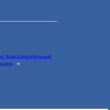
я:
Благотворительный
кцион
→