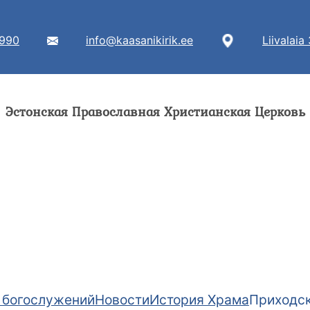
7990
info@kaasanikirik.ee
Liivalaia
Эстонская Православная Христианская Церковь
 богослужений
Новости
История Храма
Приходск