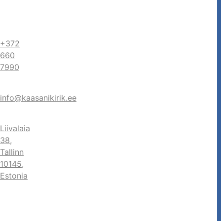
+372
660
7990
info@kaasanikirik.ee
Liivalaia
38,
Tallinn
10145,
Estonia
ook
agram