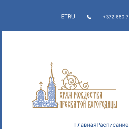
Перейти
к
ET
RU
+372 660 
содержимому
Главная
Расписание