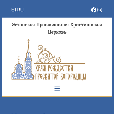
Перейти
Facebo
Insta
ET
RU
к
содержимому
Эстонская Православная Христианская
Церковь