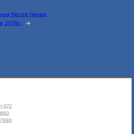
ных бесед перед
е 2018г.
→
+372
660
7990