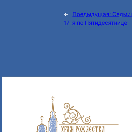
←
Предыдущая:
Седми
17-я по Пятидесятнице