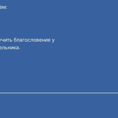
ам:
учить благословение у
ельника.