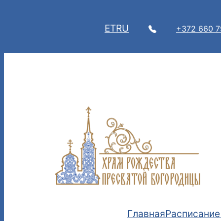
Перейти
к
ET
RU
+372 660 
содержимому
Главная
Расписание