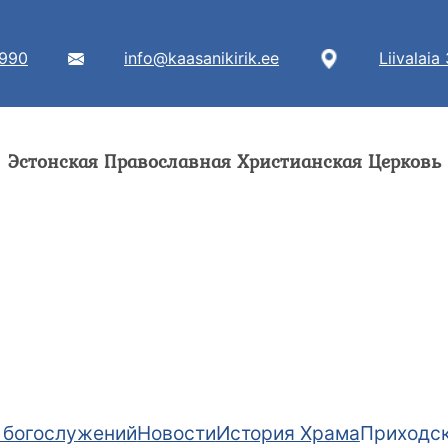
7990
info@kaasanikirik.ee
Liivalaia
Эстонская Православная Христианская Церковь
 богослужений
Новости
История Храма
Приходск