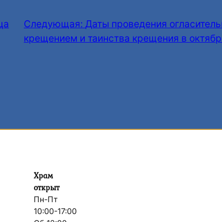
ца
Следующая:
Даты проведения огласитель
крещением и таинства крещения в октябр
Храм
открыт
Пн-Пт
10:00-17:00