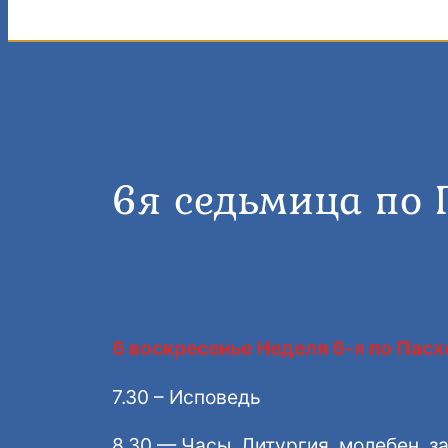
6я седьмица по 
6 воскресенье Неделя 6-я по Пасх
7.30 – Исповедь
8.30 — Часы, Литургия, молебен, з