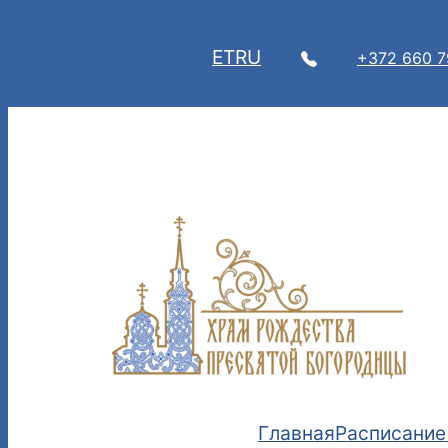
Перейти
к
ET
RU
+372 660 
содержимому
Главная
Расписание