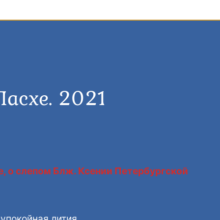
Пасхе. 2021
е, о слепом Блж. Ксении Петербургской
аупокойная лития