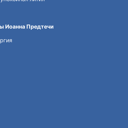
вы Иоанна Предтечи
ургия