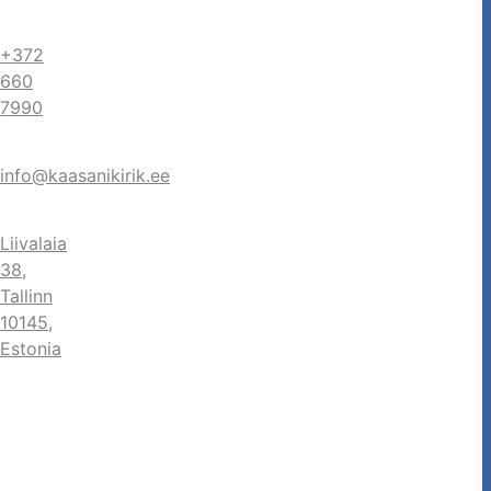
+372
660
7990
info@kaasanikirik.ee
Liivalaia
38,
Tallinn
10145,
Estonia
ook
agram