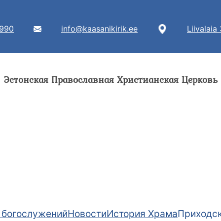
7990
info@kaasanikirik.ee
Liivalaia
Эстонская Православная Христианская Церковь
 богослужений
Новости
История Храма
Приходск