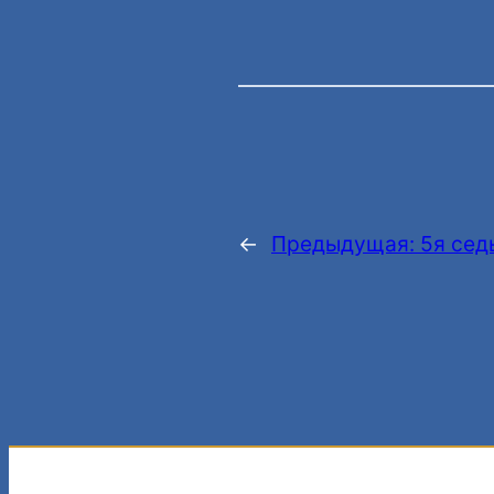
←
Предыдущая:
5я сед